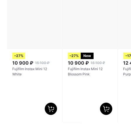
–27%
–27%
New
–1
10 900
₽
10 900
₽
12
15 100
₽
15 100
₽
Fujifilm Instax Mini 12
Fujifilm Instax Mini 12
Fujif
White
Blossom Pink
Purp