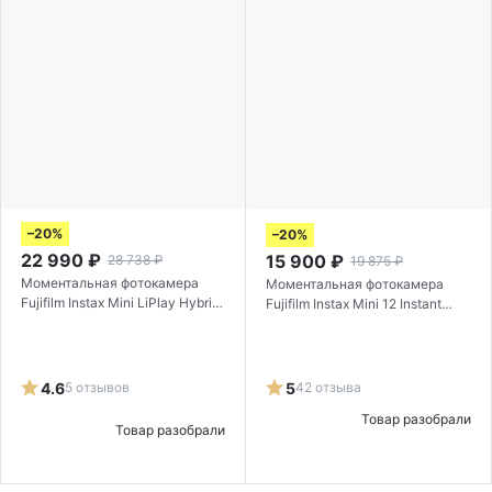
–20%
–20%
22 990
₽
15 900
₽
28 738
₽
19 875
₽
Моментальная фотокамера
Моментальная фотокамера
Fujifilm Instax Mini LiPlay Hybrid
Fujifilm Instax Mini 12 Instant
Misty White
Camera Holiday Bundle Purple
4.6
5 отзывов
5
42 отзыва
Товар разобрали
Товар разобрали