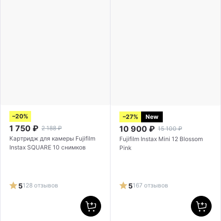
–20%
–27%
New
1 750
₽
10 900
₽
2 188
₽
15 100
₽
Картридж для камеры Fujifilm
Fujifilm Instax Mini 12 Blossom
Instax SQUARE 10 снимков
Pink
5
128 отзывов
5
167 отзывов