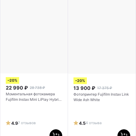
–20%
–20%
22 990
₽
13 900
₽
28 738
₽
17 375
₽
Моментальная фотокамера
Фотопринтер Fujifilm Instax Link
Fujifilm Instax Mini LiPlay Hybrid
Wide Ash White
Matcha Green
4.9
7 отзывов
4.5
4 отзыва