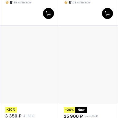
5
199 отзывов
5
109 отзывов
–20%
–20%
New
3 350
₽
25 900
₽
4 188
₽
32 375
₽