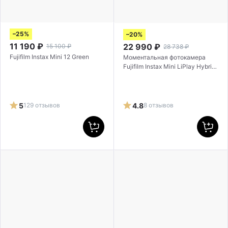
–25%
–20%
11 190
₽
22 990
₽
15 100
₽
28 738
₽
Fujifilm Instax Mini 12 Green
Моментальная фотокамера
Fujifilm Instax Mini LiPlay Hybrid
Deep Bronze
5
129 отзывов
4.8
8 отзывов