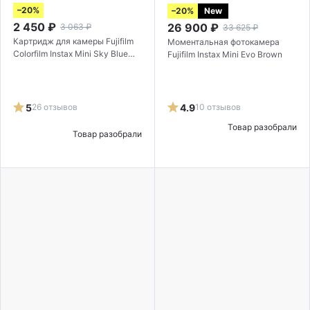
–20%
–20%
New
2 450
₽
26 900
₽
3 063
₽
33 625
₽
Картридж для камеры Fujifilm
Моментальная фотокамера
Colorfilm Instax Mini Sky Blue
Fujifilm Instax Mini Evo Brown
голубая рамка 10 снимков
5
26 отзывов
4.9
10 отзывов
Товар разобрали
Товар разобрали