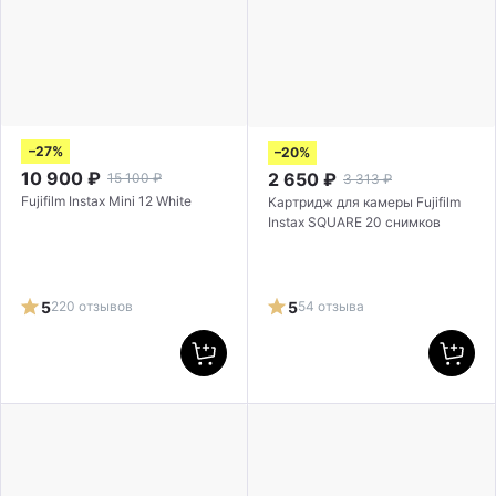
–27%
–20%
10 900
₽
2 650
₽
15 100
₽
3 313
₽
Fujifilm Instax Mini 12 White
Картридж для камеры Fujifilm
Instax SQUARE 20 снимков
5
220 отзывов
5
54 отзыва