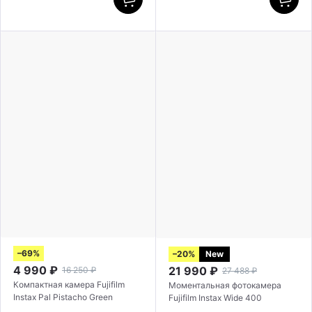
–69%
–20%
New
4 990
₽
21 990
₽
16 250
₽
27 488
₽
Компактная камера Fujifilm
Моментальная фотокамера
Instax Pal Pistacho Green
Fujifilm Instax Wide 400