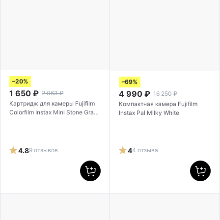
–20%
–69%
1 650
₽
4 990
₽
2 063
₽
16 250
₽
Картридж для камеры Fujifilm
Компактная камера Fujifilm
Colorfilm Instax Mini Stone Gray
Instax Pal Milky White
10 снимков
4.8
9 отзывов
4
4 отзыва