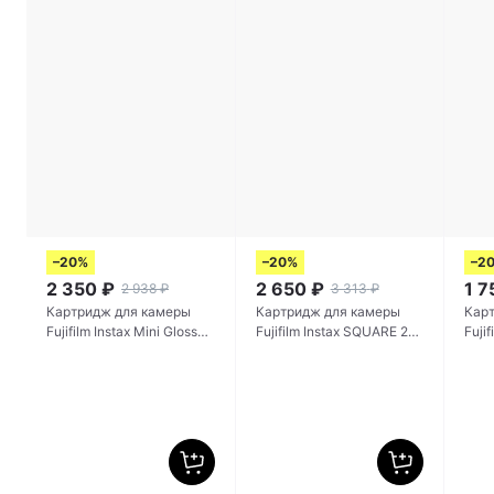
–20%
–20%
–2
2 350
₽
2 650
₽
1 7
2 938
₽
3 313
₽
Картридж для камеры
Картридж для камеры
Кар
Fujifilm Instax Mini Glossy
Fujifilm Instax SQUARE 20
Fuji
20 снимков
снимков
сни