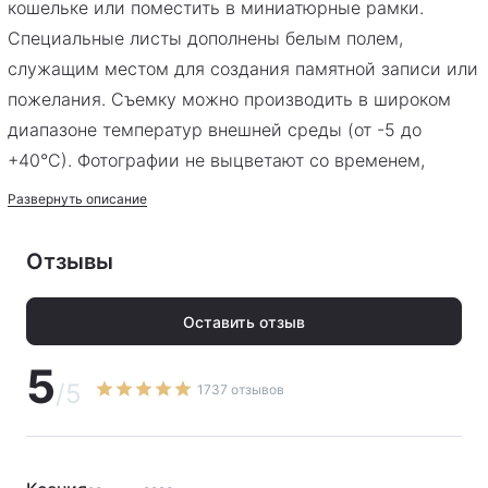
кошельке или поместить в миниатюрные рамки.
Специальные листы дополнены белым полем,
служащим местом для создания памятной записи или
пожелания. Съемку можно производить в широком
диапазоне температур внешней среды (от -5 до
+40°С). Фотографии не выцветают со временем,
устойчивы к воздействию капель воды и истиранию.
Развернуть описание
Отзывы
Оставить отзыв
5
/5
1737 отзывов