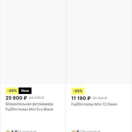
–20%
New
–25%
25 900
₽
11 190
₽
32 375
₽
15 100
₽
Моментальная фотокамера
Fujifilm Instax Mini 12 Green
Fujifilm Instax Mini Evo Black
4.9
15 отзывов
5
129 отзывов