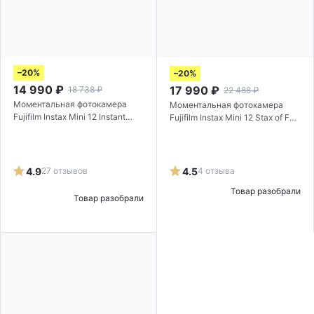
–20%
–20%
14 990
₽
17 990
₽
18 738
₽
22 488
₽
Моментальная фотокамера
Моментальная фотокамера
Fujifilm Instax Mini 12 Instant
Fujifilm Instax Mini 12 Stax of Fun
Camera Bundle Purple
Instant Photo Kit Lilac Purple
4.9
27 отзывов
4.5
4 отзыва
Товар разобрали
Товар разобрали