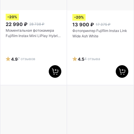
–20%
–20%
22 990
₽
13 900
₽
28 738
₽
17 375
₽
Моментальная фотокамера
Фотопринтер Fujifilm Instax Link
Fujifilm Instax Mini LiPlay Hybrid
Wide Ash White
Matcha Green
4.9
7 отзывов
4.5
4 отзыва