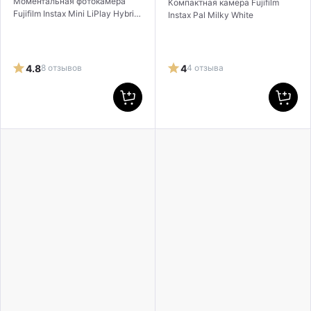
Моментальная фотокамера
Компактная камера Fujifilm
Fujifilm Instax Mini LiPlay Hybrid
Instax Pal Milky White
Deep Bronze
4.8
8 отзывов
4
4 отзыва