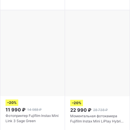
–20%
–20%
11 990
₽
22 990
₽
14 988
₽
28 738
₽
Фотопринтер Fujifilm Instax Mini
Моментальная фотокамера
Link 3 Sage Green
Fujifilm Instax Mini LiPlay Hybrid
Misty White