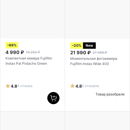
–69%
–20%
New
4 990
₽
21 990
₽
16 250
₽
27 488
₽
Компактная камера Fujifilm
Моментальная фотокамера
Instax Pal Pistacho Green
Fujifilm Instax Wide 400
4.8
4 отзыва
4.8
5 отзывов
Товар разобрали