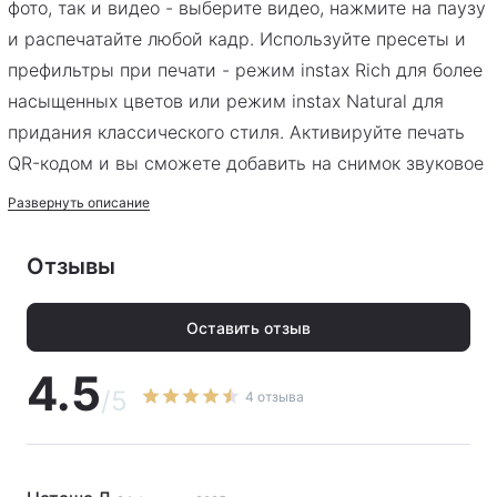
фото, так и видео - выберите видео, нажмите на паузу
и распечатайте любой кадр. Используйте пресеты и
префильтры при печати - режим instax Rich для более
насыщенных цветов или режим instax Natural для
придания классического стиля. Активируйте печать
QR-кодом и вы сможете добавить на снимок звуковое
сообщение! Или метку геопозиции, где было сделано
Развернуть описание
фото! Или секретное скрытое сообщение! Или ссылку
на сайт! В комплекте с принтером идет ремешок на
Отзывы
руку для прогулок, и удобная подставка для
использования в стационарном положении. А еще
Оставить отзыв
коллекция редактируемых шаблонов из более 30
4.5
видов, и ручное добавление новых - просто
/5
4 отзыва
набросайте экскиз сфотографируйте и новый шаблон
готов.