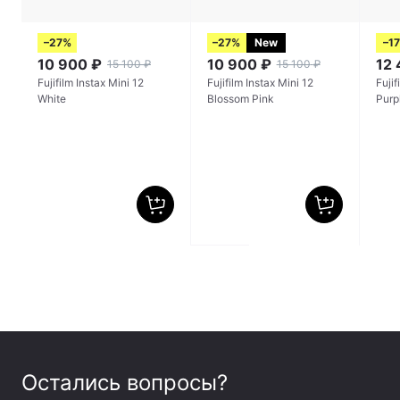
–27%
–27%
New
–1
10 900
₽
10 900
₽
12
15 100
₽
15 100
₽
Fujifilm Instax Mini 12
Fujifilm Instax Mini 12
Fujif
White
Blossom Pink
Purp
Остались вопросы?