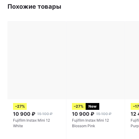
Похожие товары
–27%
–27%
New
–1
10 900
₽
10 900
₽
12
15 100
₽
15 100
₽
Fujifilm Instax Mini 12
Fujifilm Instax Mini 12
Fujif
White
Blossom Pink
Purp