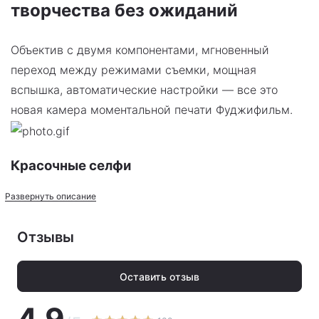
творчества без ожиданий
Объектив с двумя компонентами, мгновенный
переход между режимами съемки, мощная
вспышка, автоматические настройки — все это
новая камера моментальной печати Фуджифильм.
Красочные селфи
Развернуть описание
Модель имеет отменные параметры:
светосилу f/12.7;
Отзывы
фиксированное фокусное расстояние f=60 мм.
Оставить отзыв
Это позволяет фотоаппарату создавать красочные
4.9