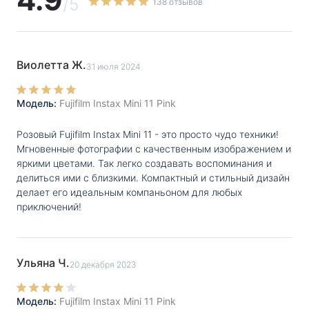
кадры, отличающиеся четкостью и детализацией.
/5
138 отзывов
Для перехода в режим селфи-съемки нужно просто
выдвинуть кольцо объектива наружу до появления
метки «Selfie On». В портретном режиме камера
Виолетта Ж.
31 июля 2024
способна делать четкие фотографии крупным
планом на удалении от 30 до 50 см от объекта. Для
Модель:
Fujifilm Instax Mini 11 Pink
удобства компоновки кадров рядом с объективом
Розовый Fujifilm Instax Mini 11 - это просто чудо техники!
расположено небольшое зеркало.
Мгновенные фотографии с качественным изображением и
яркими цветами. Так легко создавать воспоминания и
Автоматическая параметризация для
делиться ими с близкими. Компактный и стильный дизайн
Фуджифильм Инстакс Мини 11
делает его идеальным компаньоном для любых
приключений!
В фотоаппарате реализована точная система
автоматического замера экспозиции, которая
Ульяна Ч.
безошибочно задает оптимальную выдержку
20 декабря 2023
и интенсивность вспышки, оценивая яркость
Модель:
Fujifilm Instax Mini 11 Pink
окружающей среды.