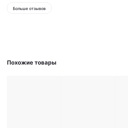
Больше отзывов
Корректное освещение в любых
обстоятельствах
Фотоаппарат оборудован встроенной вспышкой
непрерывного действия, осуществляющей
Похожие товары
автоматическую регулировку света. Время
ее перезарядки уменьшено до 6.5 секунд, поэтому
фотограф сможет запечатлеть каждый важный
момент. А эффективный диапазон расстояний от 0.3
до 2.7 м позволит освещать сцены разных размеров.
Больше энергии для творчества в Fujifilm
Instax Mini 11