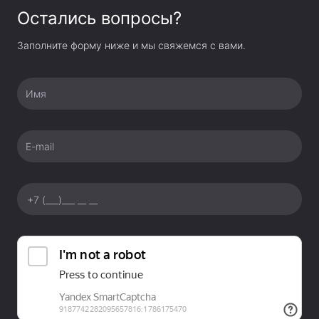
Instax Mini 11
Остались вопросы?
Достоинства модели дополняет предусмотренный
Заполните форму ниже и мы свяжемся с вами.
счетчик кадров, который помогает контролировать
ход съемочного процесса, а также окошко проверки
Имя
кассеты для отслеживания количества кадров
до перезаправки бумаги.
E-mail