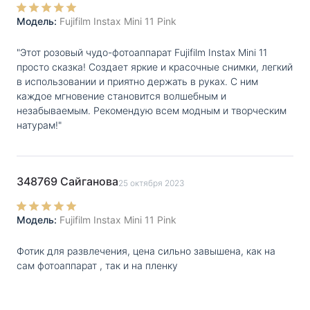
требуется не более 90 секунд. При этом, даже
Модель:
Fujifilm Instax Mini 11 Pink
только что созданные снимки не боятся смазывания
чернил.
"Этот розовый чудо-фотоаппарат Fujifilm Instax Mini 11
просто сказка! Создает яркие и красочные снимки, легкий
в использовании и приятно держать в руках. С ним
каждое мгновение становится волшебным и
незабываемым. Рекомендую всем модным и творческим
натурам!"
348769 Сайганова
25 октября 2023
Модель:
Fujifilm Instax Mini 11 Pink
Фотик для развлечения, цена сильно завышена, как на
сам фотоаппарат , так и на пленку