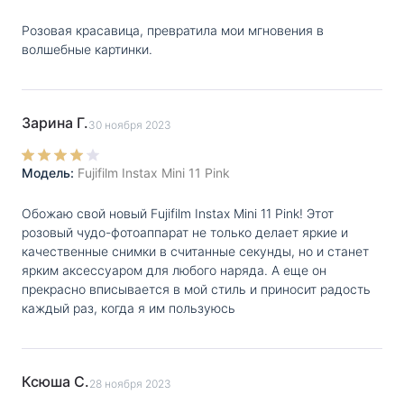
С ней владельцу не придется использовать
Розовая красавица, превратила мои мгновения в
сложные ручные настройки — все объекты в кадре,
волшебные картинки.
в том числе фон, будут одинаково яркими.
Точная компоновка кадров
Зарина Г.
30 ноября 2023
Моментальная камера оборудована встроенным
Модель:
Fujifilm Instax Mini 11 Pink
видоискателем реального отображения с зумом
0.37х и прицелом. С его помощью пользователь
Обожаю свой новый Fujifilm Instax Mini 11 Pink! Этот
сможет заранее отслеживать компоновку сцен для
розовый чудо-фотоаппарат не только делает яркие и
качественные снимки в считанные секунды, но и станет
получения нужных кадров.
ярким аксессуаром для любого наряда. А еще он
прекрасно вписывается в мой стиль и приносит радость
Быстрая печать с Fujifilm Instax Mini 11
каждый раз, когда я им пользуюсь
В фирменном оборудовании применяется
современная технология создания отпечатков.
Ксюша С.
28 ноября 2023
Благодаря ее особенностям, на печать фотографии