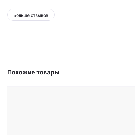
Больше отзывов
Корректное освещение в любых
обстоятельствах
Фотоаппарат оборудован встроенной вспышкой
непрерывного действия, осуществляющей
автоматическую регулировку света. Время
Похожие товары
ее перезарядки уменьшено до 6.5 секунд, поэтому
фотограф сможет запечатлеть каждый важный
момент. А эффективный диапазон расстояний от 0.3
до 2.7 м позволит освещать сцены разных размеров.
Больше энергии для творчества в Fujifilm
Instax Mini 11