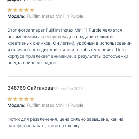
требуется не более 90 секунд. При этом, даже
только что созданные снимки не боятся смазывания
Модель:
Fujifilm Instax Mini 11 Purple
чернил.
Этот фотоаппарат Fujifilm Instax Mini 11 Purple является
незаменимым аксессуаром для создания ярких и
креативных снимков. Он легкий, удобный в использовании
и отлично подходит для съемки в любых условиях. Цвет
корпуса привлекает внимание, а результаты фотосъемки
всегда приносят радос
348769 Сайганова
25 октября 2023
Модель:
Fujifilm Instax Mini 11 Purple
Фотик для развлечения, цена сильно завышена, как на
сам фотоаппарат , так и на пленку