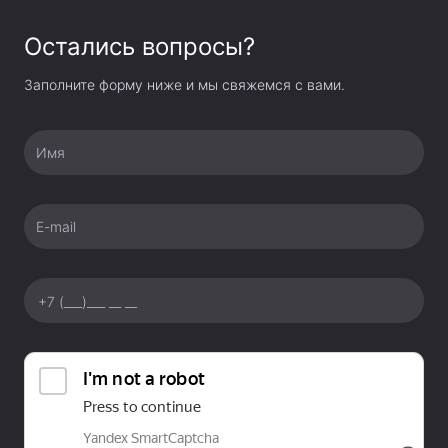
Instax Mini 11
Остались вопросы?
Достоинства модели дополняет предусмотренный
счетчик кадров, который помогает контролировать
Заполните форму ниже и мы свяжемся с вами.
ход съемочного процесса, а также окошко проверки
кассеты для отслеживания количества кадров
Имя
до перезаправки бумаги.
E-mail