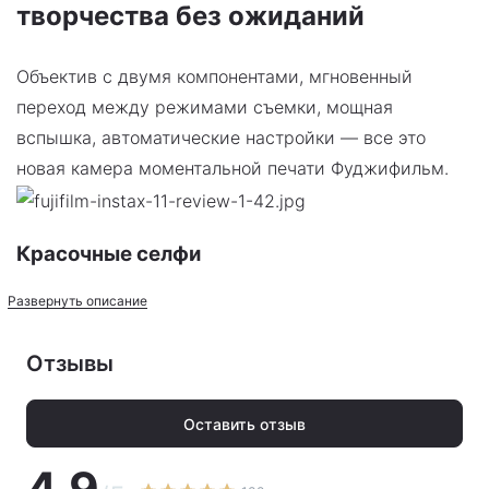
творчества без ожиданий
Объектив с двумя компонентами, мгновенный
переход между режимами съемки, мощная
вспышка, автоматические настройки — все это
новая камера моментальной печати Фуджифильм.
Красочные селфи
Развернуть описание
Модель имеет отменные параметры:
светосилу f/12.7;
Отзывы
фиксированное фокусное расстояние f=60 мм.
Оставить отзыв
Это позволяет фотоаппарату создавать красочные
4.9