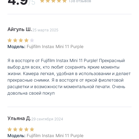
кадры, отличающиеся четкостью и детализацией.
/5
138 отзывов
Для перехода в режим селфи-съемки нужно просто
выдвинуть кольцо объектива наружу до появления
метки «Selfie On». В портретном режиме камера
Айгуль Ш.
25 марта 2025
способна делать четкие фотографии крупным
планом на удалении от 30 до 50 см от объекта. Для
Модель:
Fujifilm Instax Mini 11 Purple
удобства компоновки кадров рядом с объективом
Я в восторге от Fujifilm Instax Mini 11 Purple! Прекрасный
расположено небольшое зеркало.
выбор для всех, кто любит сохранять яркие моменты
жизни. Камера легкая, удобная в использовании и делает
Автоматическая параметризация для
прекрасные снимки. Я в восторге от яркой фиолетовой
Фуджифильм Инстакс Мини 11
расцветки и возможности моментальной печати. Очень
довольна своей покуп
В фотоаппарате реализована точная система
автоматического замера экспозиции, которая
Ульяна Д.
безошибочно задает оптимальную выдержку
29 сентября 2024
и интенсивность вспышки, оценивая яркость
Модель:
Fujifilm Instax Mini 11 Purple
окружающей среды.