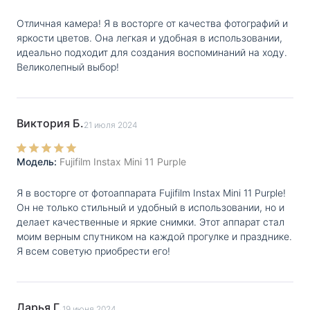
С ней владельцу не придется использовать
Отличная камера! Я в восторге от качества фотографий и
сложные ручные настройки — все объекты в кадре,
яркости цветов. Она легкая и удобная в использовании,
в том числе фон, будут одинаково яркими.
идеально подходит для создания воспоминаний на ходу.
Великолепный выбор!
Точная компоновка кадров
Моментальная камера оборудована встроенным
Виктория Б.
21 июля 2024
видоискателем реального отображения с зумом
0.37х и прицелом. С его помощью пользователь
Модель:
Fujifilm Instax Mini 11 Purple
сможет заранее отслеживать компоновку сцен для
Я в восторге от фотоаппарата Fujifilm Instax Mini 11 Purple!
получения нужных кадров.
Он не только стильный и удобный в использовании, но и
делает качественные и яркие снимки. Этот аппарат стал
Быстрая печать с Fujifilm Instax Mini 11
моим верным спутником на каждой прогулке и празднике.
Я всем советую приобрести его!
В фирменном оборудовании применяется
современная технология создания отпечатков.
Благодаря ее особенностям, на печать фотографии
Дарья Г.
19 июня 2024