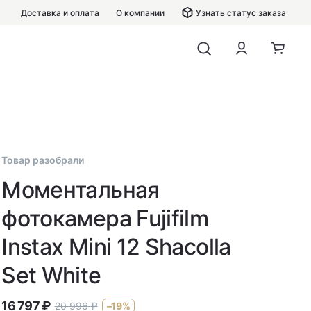
Доставка и оплата
О компании
Узнать статус заказа
Товар разобрали
Моментальная
фотокамера Fujifilm
Instax Mini 12 Shacolla
Set White
16 797
₽
20 996
₽
–19%