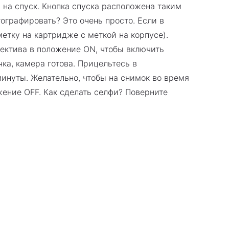
 на спуск. Кнопка спуска расположена таким
тографировать? Это очень просто. Если в
етку на картридже с меткой на корпусе).
бъектива в положение ON, чтобы включить
ка, камера готова. Прицельтесь в
минуты. Желательно, чтобы на снимок во время
жение OFF. Как сделать селфи? Поверните
те зеркальце рядом с линзой. Нажмите на
 почте (да, по настоящей почте), придумайте