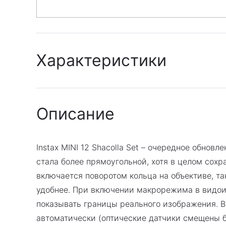
Характеристики
Гарантия
Описание
:
Фирменная гарантия 1
Instax MINI 12 Shacolla Set – очередное обно
стала более прямоугольной, хотя в целом сох
включается поворотом кольца на объективе, т
удобнее. При включении макрорежима в видоис
показывать границы реального изображения. В
автоматически (оптические датчики смещены бл