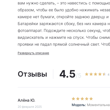
вам нужно сделать, – это навестись с помощью
образом, чтобы ее было удобно нажимать незав
камере нет бумаги, откройте заднюю дверцу и 
Батарейки заряжаются сбоку, без них камера н
фотоаппарат. Подождите несколько секунд, что
видоискатель и нажмите на спуск. Чтобы сним
проявки не падал прямой солнечный свет. Чтоб
кольцо на объективе в положение CLOSE-UP. Р
Развернуть описание
спуск. Делитесь снимками с друзьями и родным
свое применение. Живите ярко, каждый снимок
4.5
Отзывы
/5
4
Алёна Ю.
Модель:
Моментальная 
20 февраля 2025