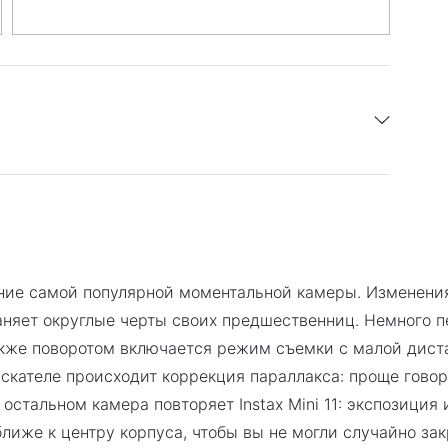
PDF
 год
Скачать инструкцию
вление самой популярной моментальной камеры. Изменен
раняет округлые черты своих предшественниц. Немного 
акже поворотом включается режим съемки с малой диста
кателе происходит коррекция параллакса: проще говоря
 остальном камера повторяет Instax Mini 11: экспозици
иже к центру корпуса, чтобы вы не могли случайно зак