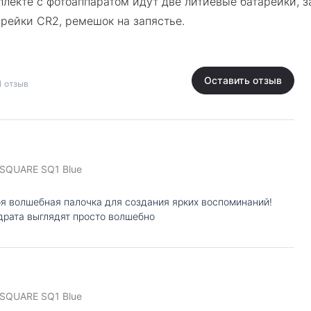
екте с фотоаппаратом идут две литиевые батарейки, за
арейки CR2, ремешок на запястье.
Оставить отзыв
1 отзыв
ax SQUARE SQ1 Blue
оя волшебная палочка для создания ярких воспоминаний!
драта выглядят просто волшебно
ax SQUARE SQ1 Blue