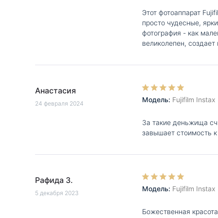
Этот фотоаппарат Fuji
просто чудесные, ярк
фотография - как мале
великолепен, создает
Анастасия
Модель:
Fujifilm Inst
24 февраля 2024
За такие деньжища сч
завышает стоимость к
Рафида З.
Модель:
Fujifilm Inst
5 декабря 2023
Божественная красота!