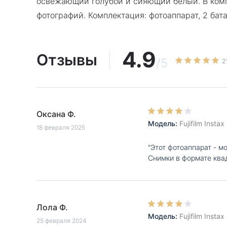
освежающий голубой и сияющий белый. В компл
фотографий. Комплектация: фотоаппарат, 2 бат
4.9
Отзывы
/5
2
Оксана Ф.
Модель:
Fujifilm Inst
18 февраля 2025
"Этот фотоаппарат - м
Снимки в формате ква
Лола Ф.
Модель:
Fujifilm Inst
25 февраля 2024