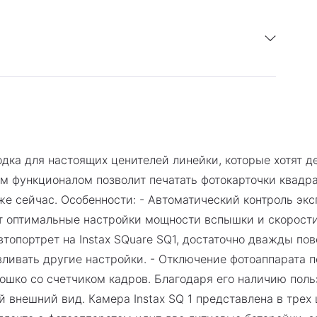
PDF
 год
Скачать инструкцию
одка для настоящих ценителей линейки, которые хотят д
 функционалом позволит печатать фотокарточки квадрат
е сейчас. Особенности: - Автоматический контроль эк
 оптимальные настройки мощности вспышки и скорости з
топортрет на Instax SQuare SQ1, достаточно дважды пов
вливать другие настройки. - Отключение фотоаппарата 
ошко со счетчиком кадров. Благодаря его наличию польз
 внешний вид. Камера Instax SQ 1 представлена в трех