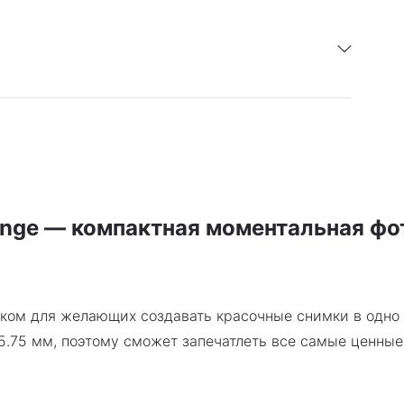
PDF
 год
Скачать инструкцию
range — компактная моментальная ф
ком для желающих создавать красочные снимки в одно 
65.75 мм, поэтому сможет запечатлеть все самые ценны