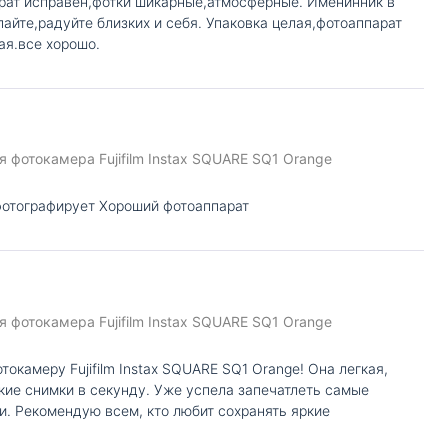
рат исправен,фотки шикарные,атмосферные. Именинник в
stax SQUARE SQ1
пайте,радуйте близких и себя. Упаковка целая,фотоаппарат
ая.все хорошо.
и используется современная технология печати. Благод
этом, даже только созданные оттиски не боятся смазыв
 фотокамера Fujifilm Instax SQUARE SQ1 Orange
отографирует Хороший фотоаппарат
 фотокамера Fujifilm Instax SQUARE SQ1 Orange
камеру Fujifilm Instax SQUARE SQ1 Orange! Она легкая,
кие снимки в секунду. Уже успела запечатлеть самые
. Рекомендую всем, кто любит сохранять яркие