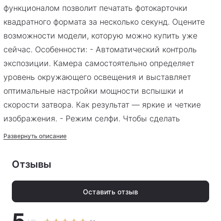
функционалом позволит печатать фотокарточки
квадратного формата за несколько секунд. Оцените
возможности модели, которую можно купить уже
сейчас. Особенности: - Автоматический контроль
экспозиции. Камера самостоятельно определяет
уровень окружающего освещения и выставляет
оптимальные настройки мощности вспышки и
скорости затвора. Как результат — яркие и четкие
изображения. - Режим селфи. Чтобы сделать
автопортрет на Instax SQuare SQ1, достаточно дважды
Развернуть описание
повернуть объектив и нажать на спуск затвора. При
этом от пользователя не требуется устанавливать
Отзывы
другие настройки. - Отключение фотоаппарата после
пяти минут бездействия. Функция способствует
Оставить отзыв
сохранению заряда батарей. - Окошко со счетчиком
5
кадров. Благодаря его наличию пользователь всегда