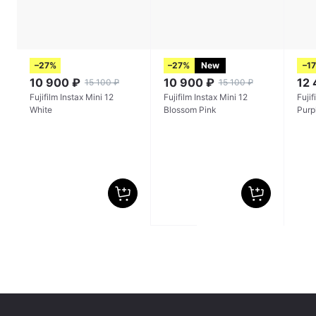
–27%
–27%
New
–1
10 900
₽
10 900
₽
12
15 100
₽
15 100
₽
Fujifilm Instax Mini 12
Fujifilm Instax Mini 12
Fujif
White
Blossom Pink
Purp