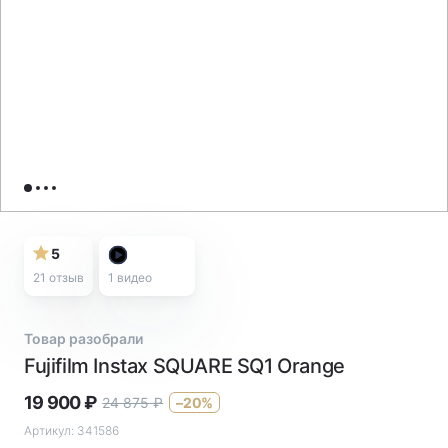
5
21 отзыв
1
видео
Товар разобрали
Fujifilm Instax SQUARE SQ1 Orange
19 900
₽
24 875
₽
–20%
Артикул:
341586