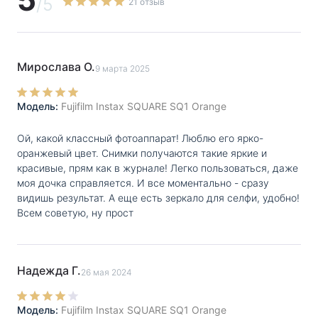
/5
21 отзыв
будет в курсе, сколько фотографий он еще сможет
сделать. - Стильный внешний вид. Камера Instax SQ 1
представлена в трех цветовых решениях:
Мирослава О.
9 марта 2025
терракотовый, освежающий голубой и сияющий
белый. В комплекте с фотоаппаратом идут две
Модель:
Fujifilm Instax SQUARE SQ1 Orange
литиевые батарейки, заряда которых хватит более чем
на 30 фотографий. Комплектация: фотоаппарат, 2
Ой, какой классный фотоаппарат! Люблю его ярко-
батарейки CR2, ремешок на запястье.
оранжевый цвет. Снимки получаются такие яркие и
красивые, прям как в журнале! Легко пользоваться, даже
моя дочка справляется. И все моментально - сразу
видишь результат. А еще есть зеркало для селфи, удобно!
Всем советую, ну прост
Надежда Г.
26 мая 2024
Модель:
Fujifilm Instax SQUARE SQ1 Orange