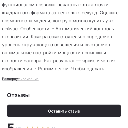
функционалом позволит печатать фотокарточки
квадратного формата за несколько секунд. Оцените
возможности модели, которую можно купить уже
сейчас. Особенности: - Автоматический контроль
экспозиции. Камера самостоятельно определяет
уровень окружающего освещения и выставляет
оптимальные настройки мощности вспышки и
скорости затвора. Как результат — яркие и четкие
изображения. - Режим селфи. Чтобы сделать
автопортрет на Instax SQuare SQ1, достаточно дважды
Развернуть описание
повернуть объектив и нажать на спуск затвора. При
этом от пользователя не требуется устанавливать
Отзывы
другие настройки. - Отключение фотоаппарата после
пяти минут бездействия. Функция способствует
Оставить отзыв
сохранению заряда батарей. - Окошко со счетчиком
5
кадров. Благодаря его наличию пользователь всегда