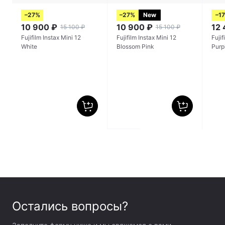
–27%
–27%
New
–1
10 900
₽
10 900
₽
12
15 100
₽
15 100
₽
Fujifilm Instax Mini 12
Fujifilm Instax Mini 12
Fujif
White
Blossom Pink
Purp
Остались вопросы?