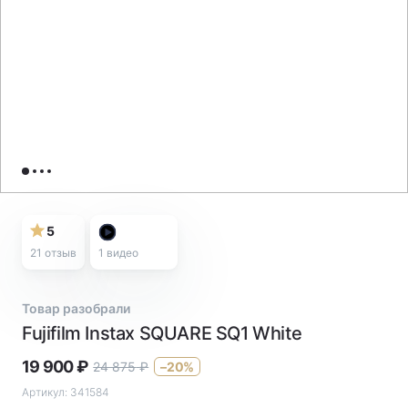
5
21 отзыв
1
видео
Товар разобрали
Fujifilm Instax SQUARE SQ1 White
19 900
₽
24 875
₽
–20%
Артикул:
341584