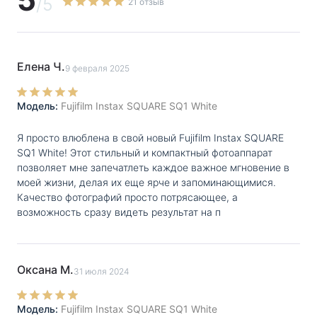
/5
21 отзыв
будет в курсе, сколько фотографий он еще сможет
сделать. - Стильный внешний вид. Камера Instax SQ 1
представлена в трех цветовых решениях:
Елена Ч.
9 февраля 2025
терракотовый, освежающий голубой и сияющий
белый. В комплекте с фотоаппаратом идут две
Модель:
Fujifilm Instax SQUARE SQ1 White
литиевые батарейки, заряда которых хватит более чем
на 30 фотографий. Комплектация: фотоаппарат, 2
Я просто влюблена в свой новый Fujifilm Instax SQUARE
батарейки CR2, ремешок на запястье.
SQ1 White! Этот стильный и компактный фотоаппарат
позволяет мне запечатлеть каждое важное мгновение в
моей жизни, делая их еще ярче и запоминающимися.
Качество фотографий просто потрясающее, а
возможность сразу видеть результат на п
Оксана М.
31 июля 2024
Модель:
Fujifilm Instax SQUARE SQ1 White