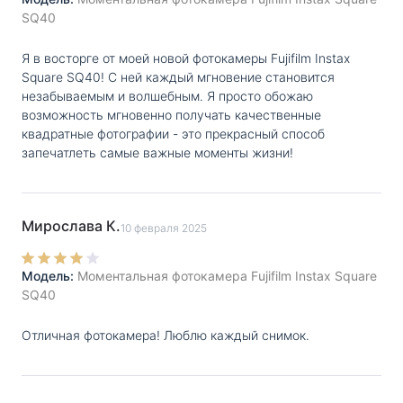
SQ40
необходимости держать камеру в руках.
Я в восторге от моей новой фотокамеры Fujifilm Instax
Square SQ40! С ней каждый мгновение становится
незабываемым и волшебным. Я просто обожаю
возможность мгновенно получать качественные
квадратные фотографии - это прекрасный способ
запечатлеть самые важные моменты жизни!
Мирослава К.
10 февраля 2025
Модель:
Моментальная фотокамера Fujifilm Instax Square
SQ40
Отличная фотокамера! Люблю каждый снимок.