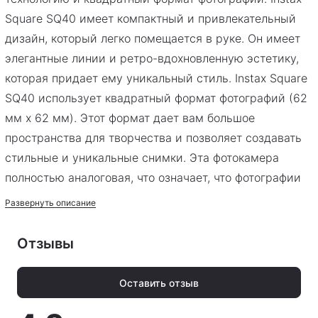
Square SQ40 имеет компактный и привлекательный
дизайн, который легко помещается в руке. Он имеет
элегантные линии и ретро-вдохновленную эстетику,
которая придает ему уникальный стиль. Instax Square
SQ40 использует квадратный формат фотографий (62
мм x 62 мм). Этот формат дает вам большое
пространства для творчества и позволяет создавать
стильные и уникальные снимки. Эта фотокамера
полностью аналоговая, что означает, что фотографии
немедленно печатаются на специальной пленке и не
Развернуть описание
сохраняются в цифровом формате. Это придает
фотографиям особый шарм и ностальгическую
Отзывы
атмосферу. После съемки фотографии на пленку Instax
Square SQ40 требуется примерно 90 секунд для
Оставить отзыв
полного проявления изображения. Вам необходимо
подождать это время, чтобы увидеть окончательный