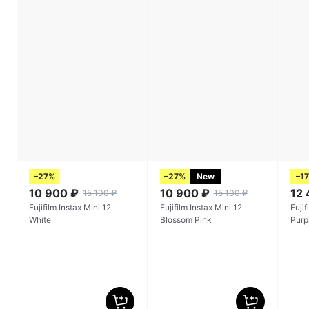
–27%
–27%
New
–1
10 900
₽
10 900
₽
12
15 100
₽
15 100
₽
Fujifilm Instax Mini 12
Fujifilm Instax Mini 12
Fujif
White
Blossom Pink
Purp