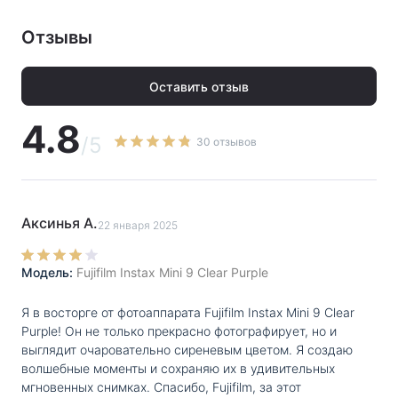
воспользоваться небольшим встроенным зеркальцем.
Формат
AA
Разные режимы работы. Камера самостоятельно
Отзывы
аккумуляторов
:
определяет предпочтительный уровень светосилы и
указывает его с помощью соответствующей лампочки.
Размер
:
116x118.3x68.2 мм
Оставить отзыв
Фотографу остается только выбрать требуемое
Вес, г
:
370
4.8
положение диафрагмы и нажать на кнопку. В
/5
30 отзывов
устройстве также предусмотрена функция High Key,
PDF
Скачать инструкцию
помогающая получать оригинальные снимки с яркими
насыщенными цветами. Автономная работа.
Аксинья А.
22 января 2025
Подзарядка не требуется – фотоаппарат получает
питание от батареек АА. Одного комплекта хватает на
Модель:
Fujifilm Instax Mini 9 Clear Purple
100 кадров, что соответствует 10 стандартным
картриджам с пленкой.
Я в восторге от фотоаппарата Fujifilm Instax Mini 9 Clear
Purple! Он не только прекрасно фотографирует, но и
выглядит очаровательно сиреневым цветом. Я создаю
волшебные моменты и сохраняю их в удивительных
мгновенных снимках. Спасибо, Fujifilm, за этот