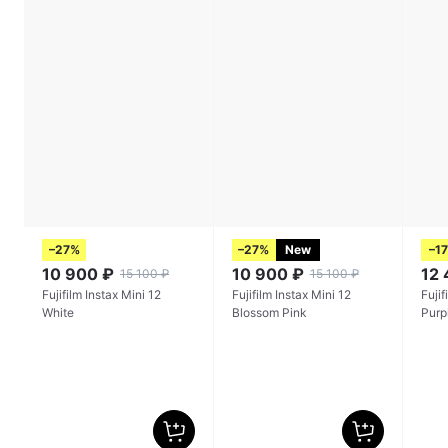
–27%
–27%
New
–1
10 900
₽
10 900
₽
12
15 100
₽
15 100
₽
Fujifilm Instax Mini 12
Fujifilm Instax Mini 12
Fujif
White
Blossom Pink
Purp