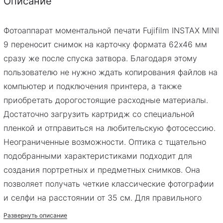
Описание
Тип камеры
:
аналоговые
Тип
моментальные
Фотоаппарат моментальной печати Fujifilm INSTAX MINI
фотоаппарата
:
9 переносит снимок на карточку формата 62х46 мм
Наличие
несъемные
сразу же после спуска затвора. Благодаря этому
объектива
:
пользователю не нужно ждать копирования файлов на
компьютер и подключения принтера, а также
Максимальное
60
фокусное
приобретать дорогостоящие расходные материалы.
расстояние,
Достаточно загрузить картридж со специальной
мм
:
пленкой и отправиться на любительскую фотосессию.
Минимальное
60
Неограниченные возможности. Оптика с тщательно
расстояние
подобранными характеристиками подходит для
съемки, см
:
создания портретных и предметных снимков. Она
Диафрагма
:
F12,7
позволяет получать четкие классические фотографии
Формат
86 х 54 мм
и селфи на расстоянии от 35 см. Для правильного
моментальных
выбора ракурса при создании автопортрета можно
Развернуть описание
отпечатков
: